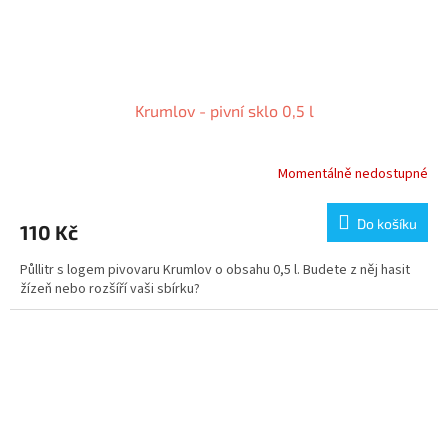
Krumlov - pivní sklo 0,5 l
Momentálně nedostupné
Do košíku
110 Kč
Půllitr s logem pivovaru Krumlov o obsahu 0,5 l. Budete z něj hasit
žízeň nebo rozšíří vaši sbírku?