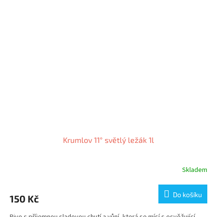
Krumlov 11° světlý ležák 1l
Skladem
Do košíku
150 Kč
Pivo s příjemnou sladovou chutí a vůní, která se mísí s osvěžující