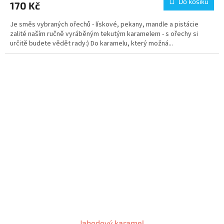
Do košíku
170 Kč
Je směs vybraných ořechů - lískové, pekany, mandle a pistácie
zalité naším ručně vyráběným tekutým karamelem - s ořechy si
určitě budete vědět rady:) Do karamelu, který možná...
Jahodový karamel