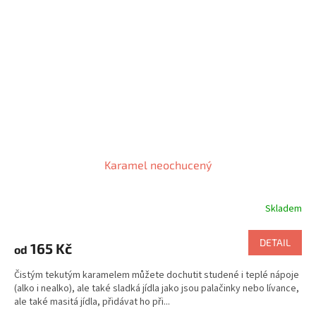
Karamel neochucený
Skladem
DETAIL
165 Kč
od
Čistým tekutým karamelem můžete dochutit studené i teplé nápoje
(alko i nealko), ale také sladká jídla jako jsou palačinky nebo lívance,
ale také masitá jídla, přidávat ho při...