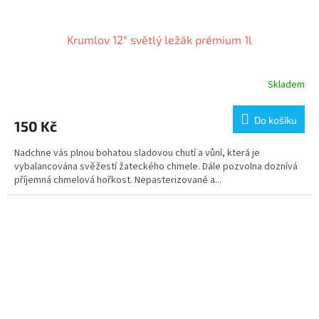
Krumlov 12° světlý ležák prémium 1l
Skladem
Do košíku
150 Kč
Nadchne vás plnou bohatou sladovou chutí a vůní, která je
vybalancována svěžestí žateckého chmele. Dále pozvolna doznívá
příjemná chmelová hořkost. Nepasterizované a...