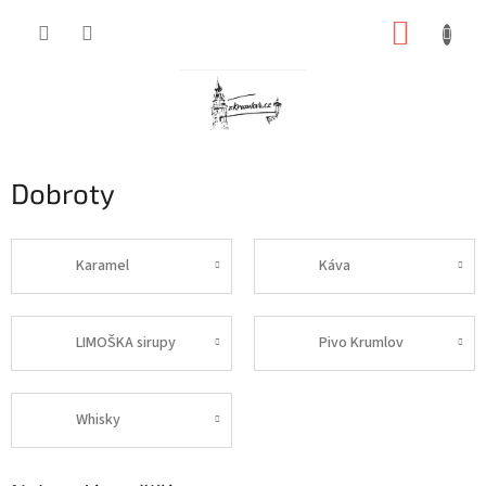
Přejít
NÁKUP
na
obsah
KOŠÍK
Dobroty
Karamel
Káva
LIMOŠKA sirupy
Pivo Krumlov
Whisky