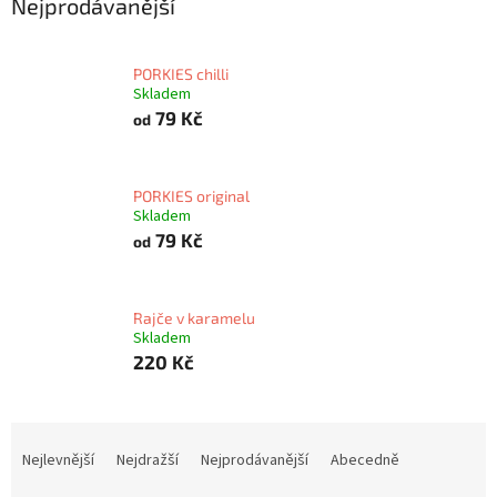
Nejprodávanější
PORKIES chilli
Skladem
79 Kč
od
PORKIES original
Skladem
79 Kč
od
Rajče v karamelu
Skladem
220 Kč
Ř
a
Nejlevnější
Nejdražší
Nejprodávanější
Abecedně
z