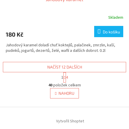
Skladem
Do košíku
180 Kč
Jahodový karamel doladí chuť koktejlů, palačinek, zmrzlin, kaší,
pudinků, jogurtů, dezertů, želé, waflí a dalších dobrot. 0.2l
NAČÍST 12 DALŠÍCH
S
1
4
t
O
r
40
položek celkem
v
á
l
NAHORU
n
á
k
d
o
v
Z
a
á
c
á
n
í
Vytvořil Shoptet
p
í
p
a