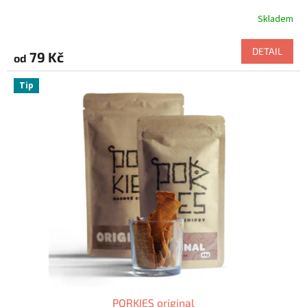
Skladem
DETAIL
79 Kč
od
Tip
PORKIES original