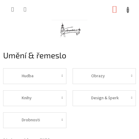
Přejít
NÁKUP
na
obsah
KOŠÍK
Umění & řemeslo
Hudba
Obrazy
Knihy
Design & šperk
Drobnosti