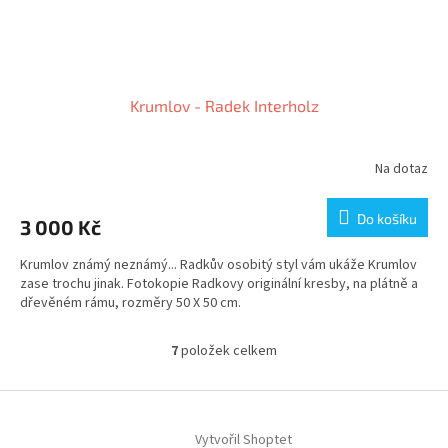
Krumlov - Radek Interholz
Na dotaz
Do košíku
3 000 Kč
Krumlov známý neznámý... Radkův osobitý styl vám ukáže Krumlov
zase trochu jinak. Fotokopie Radkovy originální kresby, na plátně a
dřevěném rámu, rozměry 50 X 50 cm.
7
položek celkem
O
v
l
Z
á
á
d
Vytvořil Shoptet
p