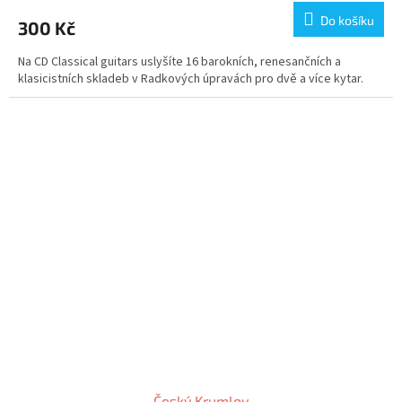
Do košíku
300 Kč
Na CD Classical guitars uslyšíte 16 barokních, renesančních a
klasicistních skladeb v Radkových úpravách pro dvě a více kytar.
Český Krumlov