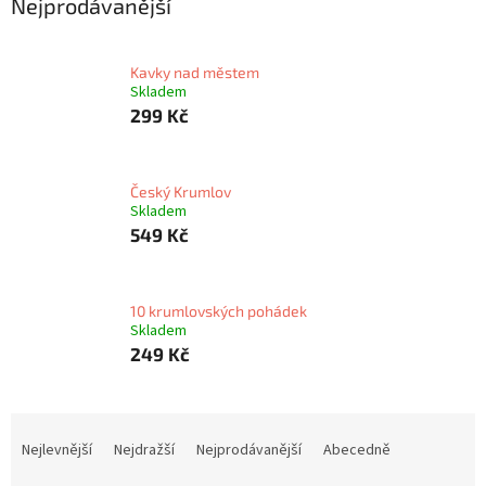
Nejprodávanější
Kavky nad městem
Skladem
299 Kč
Český Krumlov
Skladem
549 Kč
10 krumlovských pohádek
Skladem
249 Kč
Ř
a
Nejlevnější
Nejdražší
Nejprodávanější
Abecedně
z