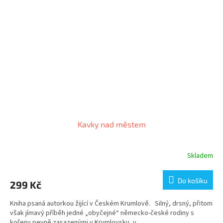
Kavky nad městem
Skladem
Do košíku
299 Kč
Kniha psaná autorkou žijící v Českém Krumlově. Silný, drsný, přitom
však jímavý příběh jedné „obyčejné“ německo-české rodiny s
kořeny pevně zasazenými v Krumlovsku, v...