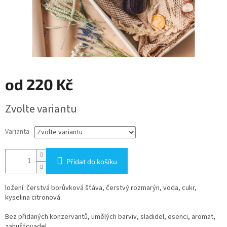
od
220 Kč
Měrná
Zvolte variantu
cena:
Varianta
Přidat do košíku
ložení: čerstvá borůvková šťáva, čerstvý rozmarýn, voda, cukr,
kyselina citronová.
Bez přidaných konzervantů, umělých barviv, sladidel, esenci, aromat,
zahušťovadel.