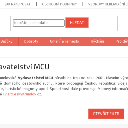
JAK NAKUPOVAT
OBCHODNÍ PODMÍNKY
VZOROVÝ REKLAMAČNÍ L
HLEDAT
Balíčky
Dobroty
Umění & řemeslo
Hýčkání
Pro dět
avatelství MCU
rumlovské
Vydavatelství MCU
působí na trhu od roku 2001.
Hlavním výr
ě domácího cestovního ruchu, které propagují Českou republiku: víceja
e, turistické magnety apod. Společnost dále provozuje Mapový informační
é i
VisitCeskyKrumlov.cz
.
OTEVŘÍT FILTR