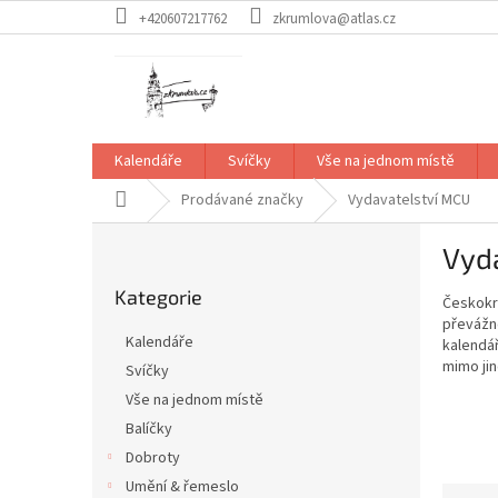
Přejít
+420607217762
zkrumlova@atlas.cz
na
obsah
Kalendáře
Svíčky
Vše na jednom místě
Domů
Prodávané značky
Vydavatelství MCU
P
Vyd
o
Přeskočit
s
Kategorie
kategorie
Českok
t
převážn
r
Kalendáře
kalendář
a
mimo jin
Svíčky
n
Vše na jednom místě
n
í
Balíčky
p
Dobroty
a
Umění & řemeslo
Ř