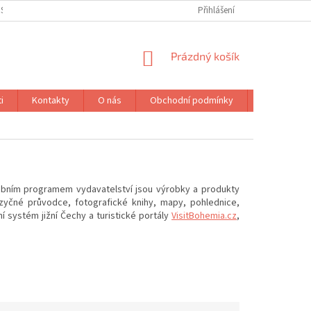
IST
PODMÍNKY OCHRANY OSOBNÍCH ÚDAJŮ
Přihlášení
NÁKUPNÍ
Prázdný košík
KOŠÍK
i
Kontakty
O nás
Obchodní podmínky
Značky
obním programem vydavatelství jsou výrobky a produkty
zyčné průvodce, fotografické knihy,
mapy, pohlednice,
 systém jižní Čechy a turistické portály
VisitBohemia.cz
,