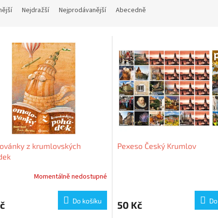
nější
Nejdražší
Nejprodávanější
Abecedně
ovánky z krumlovských
Pexeso Český Krumlov
dek
Momentálně nedostupné
Do košíku
Do
č
50 Kč