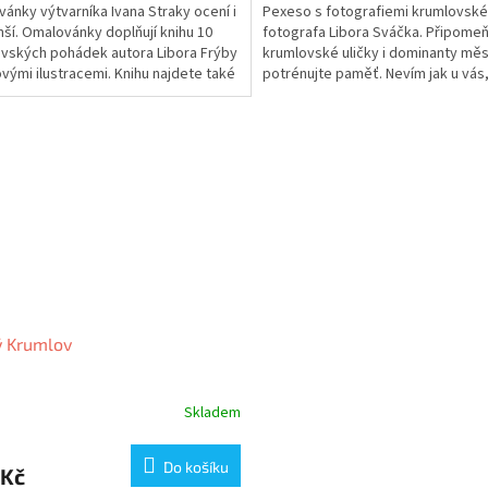
ánky výtvarníka Ivana Straky ocení i
Pexeso s fotografiemi krumlovsk
ší. Omalovánky doplňují knihu 10
fotografa Libora Sváčka. Připomeň
vských pohádek autora Libora Frýby
krumlovské uličky i dominanty měs
ovými ilustracemi. Knihu najdete také
potrénujte paměť. Nevím jak u vás
.
děti při hře pexesa...
ý Krumlov
Skladem
Do košíku
 Kč