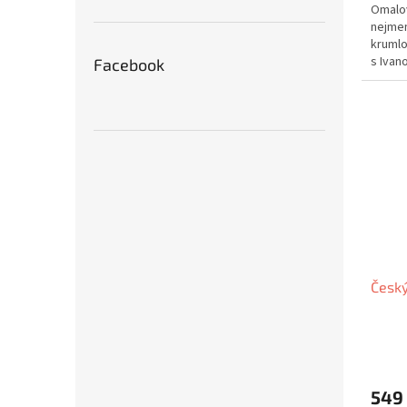
Omalov
nejmen
krumlo
s Ivan
Facebook
v naší..
Česk
549