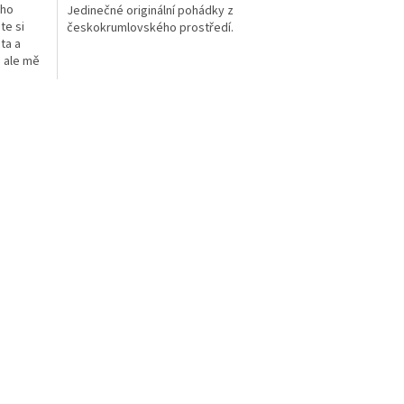
ého
Jedinečné originální pohádky z
te si
českokrumlovského prostředí.
ta a
, ale mě