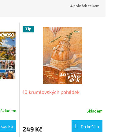
4
položek celkem
Tip
10 krumlovských pohádek
Skladem
Skladem
 košíku
Do košíku
249 Kč