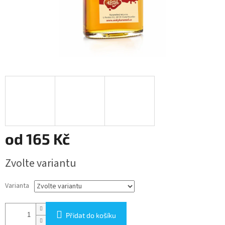
od
165 Kč
Měrná
Zvolte variantu
cena:
Varianta
Přidat do košíku