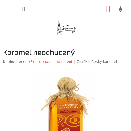
Přejít
NÁKUP
na
obsah
KOŠÍK
Karamel neochucený
Průměrné
Neohodnoceno
Podrobnosti hodnocení
Značka:
Český karamel
hodnocení
produktu
je
0,0
z
5
hvězdiček.