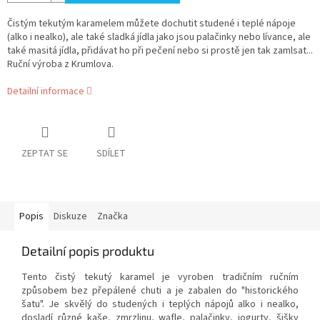
Čistým tekutým karamelem můžete dochutit studené i teplé nápoje
(alko i nealko), ale také sladká jídla jako jsou palačinky nebo lívance, ale
také masitá jídla, přidávat ho při pečení nebo si prostě jen tak zamlsat...
Ruční výroba z Krumlova.
Detailní informace
ZEPTAT SE
SDÍLET
Popis
Diskuze
Značka
Detailní popis produktu
Tento čistý tekutý karamel je vyroben tradičním ručním
způsobem bez přepálené chuti a je zabalen do "historického
šatu". Je skvělý do studených i teplých nápojů alko i nealko,
dosladí různé kaše, zmrzlinu, wafle, palačinky, jogurty, šišky