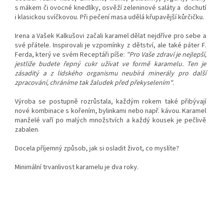
s mákem či ovocné knedlíky, osvěží zeleninové saláty a dochutí
i klasickou svíčkovou. Při pečení masa udělá křupavější kůrčičku.
Irena a Vašek Kalkušovi začali karamel dělat nejdříve pro sebe a
své přátele. Inspirovali je vzpomínky z dětství, ale také
páter F.
Ferda, který ve svém Receptáři píše:
"Pro Vaše zdraví je nejlepší,
jestliže budete řepný cukr užívat ve formě karamelu. Ten je
zásaditý a z lidského organismu neubírá minerály pro další
zpracování, chráníme tak žaludek před překyselením"
.
Výroba se postupně rozrůstala, každým rokem také přibývají
nové kombinace s kořením, bylinkami nebo např. kávou. Karamel
manželé vaří po malých množstvích a každý kousek je pečlivě
zabalen.
Docela příjemný způsob, jak si osladit život, co myslíte?
Minimální trvanlivost karamelu je dva roky.