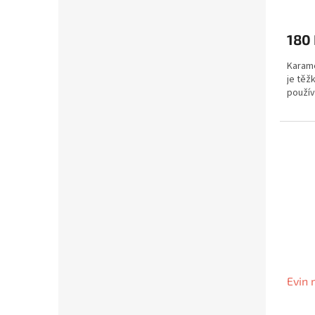
180
Karame
je těžk
použív
Evin 