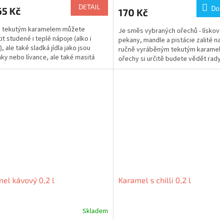
DETAIL
Do
5 Kč
170 Kč
m tekutým karamelem můžete
Je směs vybraných ořechů - lískov
it studené i teplé nápoje (alko i
pekany, mandle a pistácie zalité n
, ale také sladká jídla jako jsou
ručně vyráběným tekutým karamel
nky nebo lívance, ale také masitá
ořechy si určitě budete vědět rady
přidávat ho při...
karamelu, který možná...
el kávový 0,2 l
Karamel s chilli 0,2 l
Skladem