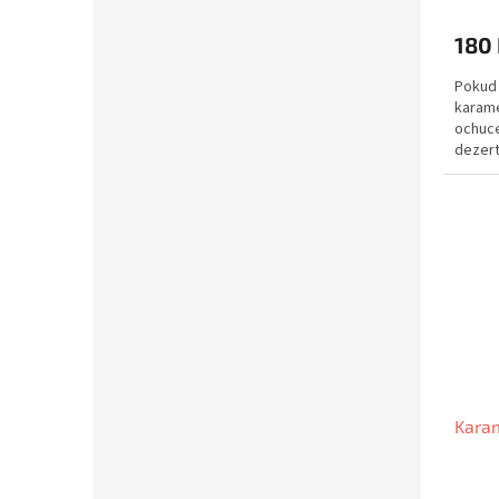
180
Pokud 
karamel
ochuce
dezert
na lžič
Karam