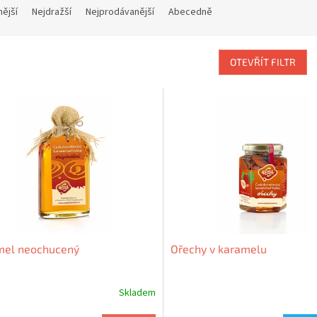
nější
Nejdražší
Nejprodávanější
Abecedně
OTEVŘÍT FILTR
mel neochucený
Ořechy v karamelu
Skladem