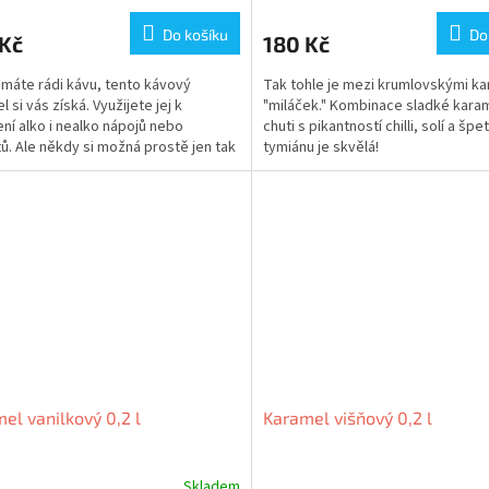
Do košíku
Do
 Kč
180 Kč
máte rádi kávu, tento kávový
Tak tohle je mezi krumlovskými k
 si vás získá. Využijete jej k
"miláček." Kombinace sladké kara
ní alko i nealko nápojů nebo
chuti s pikantností chilli, solí a šp
ů. Ale někdy si možná prostě jen tak
tymiánu je skvělá!
ku mlsnete...
el vanilkový 0,2 l
Karamel višňový 0,2 l
Skladem