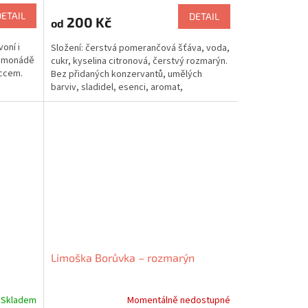
DETAIL
DETAIL
200 Kč
od
voní i
Složení: čerstvá pomerančová šťáva, voda,
limonádě
cukr, kyselina citronová, čerstvý rozmarýn.
eccem.
Bez přidaných konzervantů, umělých
barviv, sladidel, esenci, aromat,
zahušťovadel....
Limoška Borůvka – rozmarýn
Skladem
Momentálně nedostupné