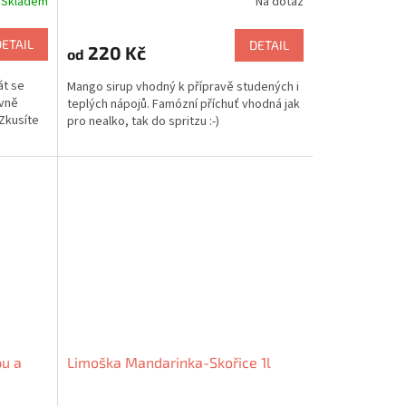
Skladem
Na dotaz
DETAIL
DETAIL
220 Kč
od
át se
Mango sirup vhodný k přípravě studených i
avně
teplých nápojů. Famózní příchuť vhodná jak
 Zkusíte
pro nealko, tak do spritzu :-)
pu a
Limoška Mandarinka-Skořice 1l