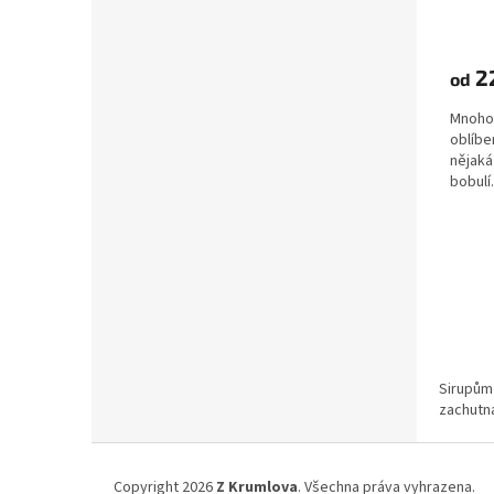
2
od
Mnoho 
oblíbe
nějaká
bobulí
máme p
Sirupům 
zachutna
Z
á
Copyright 2026
Z Krumlova
. Všechna práva vyhrazena.