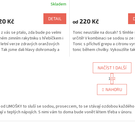
Skladem
DETAIL
20 Kč
220 Kč
od
z vás se ptalo, zda bude po velmi
Tonic neustále na dosah? S tímhle
ném zimním rakytniku s hřebíčkem i
určitě! V kombinaci se sodou si ze 
 letní verze zdravých oranžových
Tonic s příchutí grepu a citronu vy
. Tak jsme dali hlavy dohromady a
tonic během chvilky. Vykouzlíte ta
ro vás...
kdykoliv třeba...
NAČÍST 1 DALŠÍ
S
1
2
O
t
r
v
NAHORU
á
l
n
á
k
d
od LIMOŠKY to sluší se sodou, proseccem, to se stávají ozdobou každého s
o
a
v
jí v teplých nápojích. S nimi vám to doma bude vonět létem třeba v únoru.
c
á
í
n
p
í
r