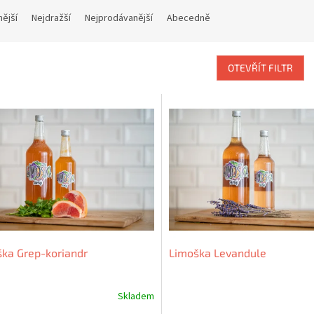
nější
Nejdražší
Nejprodávanější
Abecedně
OTEVŘÍT FILTR
ka Grep-koriandr
Limoška Levandule
Skladem
Průměrné
hodnocení