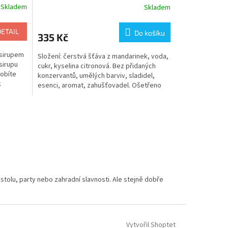
Skladem
Skladem
DETAIL
Do košíku
335 Kč
 sirupem
Složení: čerstvá šťáva z mandarinek, voda,
sirupu
cukr, kyselina citronová. Bez přidaných
robíte
konzervantů, umělých barviv, sladidel,
k
esenci, aromat, zahušťovadel. Ošetřeno
pasterizací....
tolu, party nebo zahradní slavnosti. Ale stejně dobře
Vytvořil Shoptet