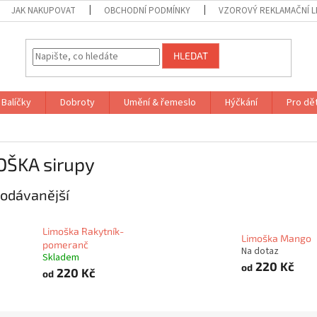
JAK NAKUPOVAT
OBCHODNÍ PODMÍNKY
VZOROVÝ REKLAMAČNÍ L
HLEDAT
Balíčky
Dobroty
Umění & řemeslo
Hýčkání
Pro dět
OŠKA sirupy
odávanější
Limoška Rakytník-
Limoška Mango
pomeranč
Na dotaz
Skladem
220 Kč
od
220 Kč
od