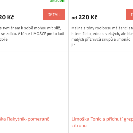
Skladem
DETAIL
20 Kč
220 Kč
od
 s tymiánem k sobě mohou mít blíž,
Malina s tóny rooibosu má šanci st
 se zdálo. V téhle LIMOŠCE jim to ladí
hitem číslo jedna u velkých, ale hl
obře.
malých příznivců sirupů a limonád.
ji?
ška Rakytník-pomeranč
Limoška Tonic s příchutí gre
citronu