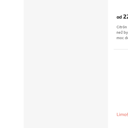
2
od
Citrón
než by
moc d
Limo