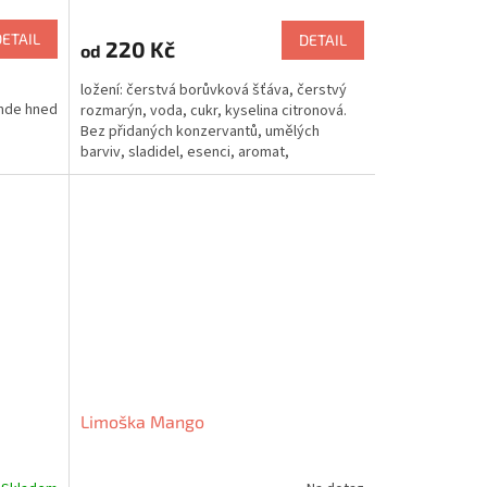
DETAIL
DETAIL
220 Kč
od
ložení: čerstvá borůvková šťáva, čerstvý
inde hned
rozmarýn, voda, cukr, kyselina citronová.
Bez přidaných konzervantů, umělých
barviv, sladidel, esenci, aromat,
zahušťovadel. Ošetřeno...
Limoška Mango