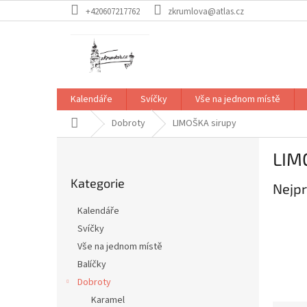
Přejít
+420607217762
zkrumlova@atlas.cz
na
obsah
Kalendáře
Svíčky
Vše na jednom místě
Domů
Dobroty
LIMOŠKA sirupy
P
LIM
o
Přeskočit
s
Kategorie
kategorie
Nejpr
t
r
Kalendáře
a
Svíčky
n
Vše na jednom místě
n
í
Balíčky
p
Dobroty
a
Karamel