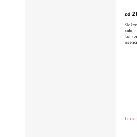
2
od
Složen
cukr, 
konzer
esenci
pasteri
Limoš