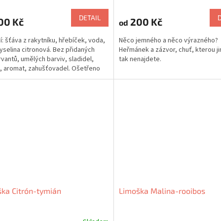
hodnocení
produktu
DETAIL
00 Kč
200 Kč
od
je
5,0
í: šťáva z rakytníku, hřebíček, voda,
Něco jemného a něco výrazného?
z
kyselina citronová. Bez přidaných
Heřmánek a zázvor, chuť, kterou j
5
vantů, umělých barviv, sladidel,
tak nenajdete.
hvězdiček.
, aromat, zahušťovadel. Ošetřeno
zací....
ka Citrón-tymián
Limoška Malina-rooibos