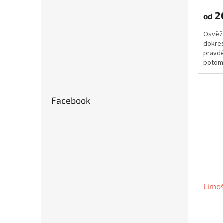
2
od
Osvěžu
dokres
pravdě
potom 
nabídn
Facebook
Limoš