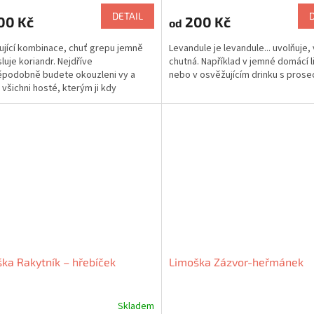
produktu
DETAIL
00 Kč
200 Kč
od
je
5,0
jící kombinace, chuť grepu jemně
Levandule je levandule... uvolňuje, 
z
luje koriandr. Nejdříve
chutná. Například v jemné domácí 
5
podobně budete okouzleni vy a
nebo v osvěžujícím drinku s pros
hvězdiček.
všichni hosté, kterým ji kdy
ete.
ka Rakytník – hřebíček
Limoška Zázvor-heřmánek
Skladem
Průměrné