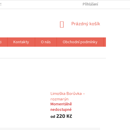
IST
PODMÍNKY OCHRANY OSOBNÍCH ÚDAJŮ
Přihlášení
NÁKUPNÍ
Prázdný košík
KOŠÍK
i
Kontakty
O nás
Obchodní podmínky
Značky
Limoška Borůvka –
rozmarýn
Momentálně
nedostupné
220 Kč
od