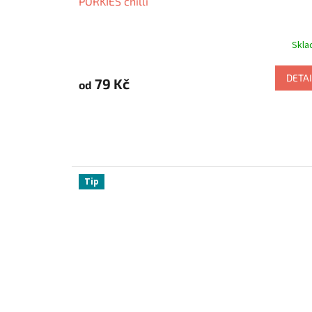
PORKIES chilli
Skl
DETAI
79 Kč
od
Tip