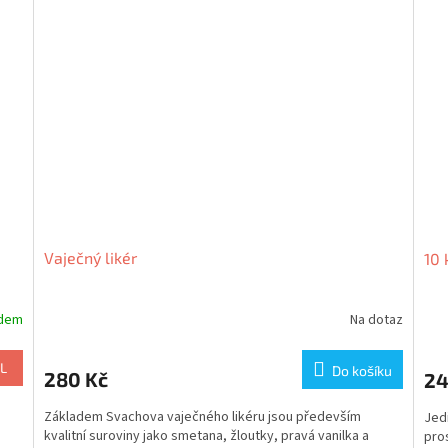
Vaječný likér
10 
adem
Na dotaz
L
Do košíku
280 Kč
24
Základem Svachova vaječného likéru jsou především
Jed
h
kvalitní suroviny jako smetana, žloutky, pravá vanilka a
pros