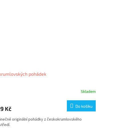
krumlovských pohádek
Skladem
Do košíku
9 Kč
inečné originální pohádky z českokrumlovského
tředí.