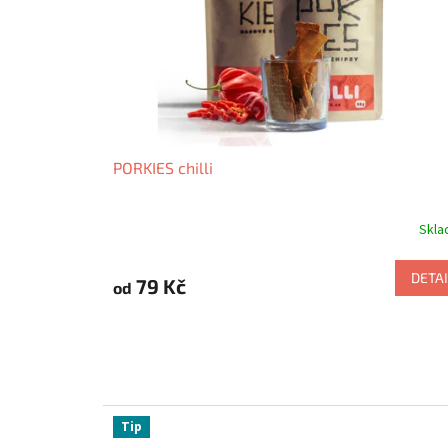
PORKIES chilli
Skl
DETAI
79 Kč
od
Tip