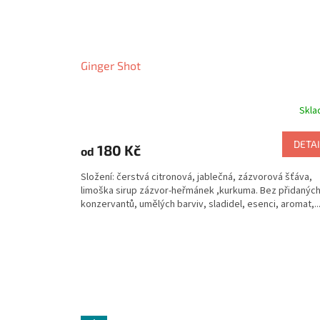
Ginger Shot
Skl
DETAI
180 Kč
od
Složení: čerstvá citronová, jablečná, zázvorová šťáva,
limoška sirup zázvor-heřmánek ,kurkuma. Bez přidanýc
konzervantů, umělých barviv, sladidel, esenci, aromat,..