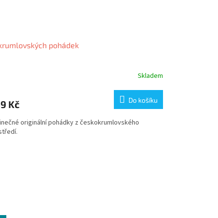
krumlovských pohádek
Skladem
Do košíku
9 Kč
inečné originální pohádky z českokrumlovského
tředí.