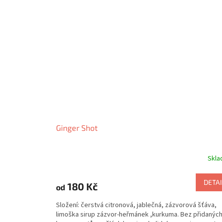
Ginger Shot
Skl
DETAI
180 Kč
od
Složení: čerstvá citronová, jablečná, zázvorová šťáva,
limoška sirup zázvor-heřmánek ,kurkuma. Bez přidanýc