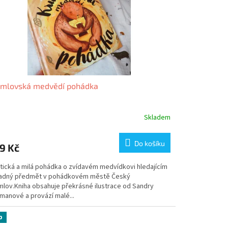
umlovská medvědí pohádka
Skladem
Do košíku
9 Kč
tická a milá pohádka o zvídavém medvídkovi hledajícím
adný předmět v pohádkovém městě Český
mlov.Kniha obsahuje překrásné ilustrace od Sandry
manové a provází malé...
p