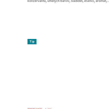
konzervantů, umělých barviv, sladidel, esenci, aromat,..
Tip