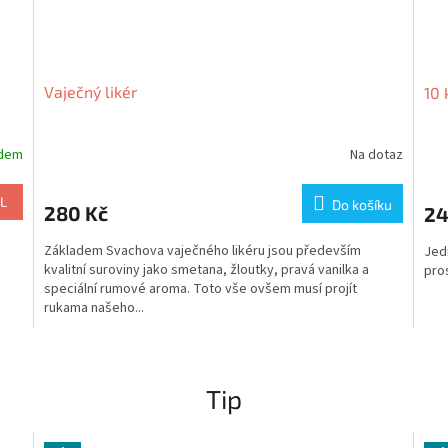
Vaječný likér
10 
adem
Na dotaz
L
Do košíku
280 Kč
24
Základem Svachova vaječného likéru jsou především
Jed
h
kvalitní suroviny jako smetana, žloutky, pravá vanilka a
pros
.
speciální rumové aroma. Toto vše ovšem musí projít
rukama našeho...
Tip