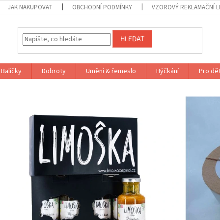
JAK NAKUPOVAT
OBCHODNÍ PODMÍNKY
VZOROVÝ REKLAMAČNÍ L
HLEDAT
Balíčky
Dobroty
Umění & řemeslo
Hýčkání
Pro dět