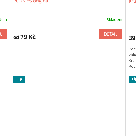
PORKIES original
Kr
adem
Skladem
L
DETAIL
79 Kč
39
od
Poe
záh
Kru
Koc
Tip
Ti