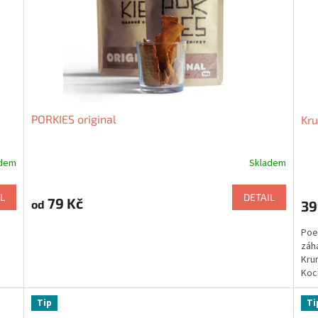
PORKIES original
Kr
adem
Skladem
L
DETAIL
79 Kč
39
od
Poe
záh
Kru
Koc
Tip
Ti