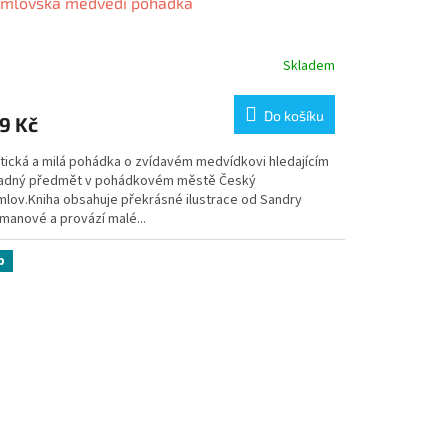
umlovská medvědí pohádka
Skladem
Do košíku
9 Kč
tická a milá pohádka o zvídavém medvídkovi hledajícím
adný předmět v pohádkovém městě Český
mlov.Kniha obsahuje překrásné ilustrace od Sandry
manové a provází malé...
p