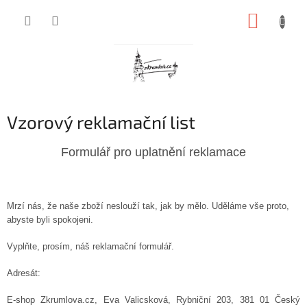
Přejít
NÁKUP
na
obsah
KOŠÍK
Vzorový reklamační list
Formulář pro uplatnění reklamace
Mrzí nás, že naše zboží neslouží tak, jak by mělo. Uděláme vše proto,
abyste byli spokojeni.
Vyplňte, prosím, náš reklamační formulář.
Adresát:
E-shop Zkrumlova.cz, Eva Valicsková, Rybniční 203, 381 01 Český