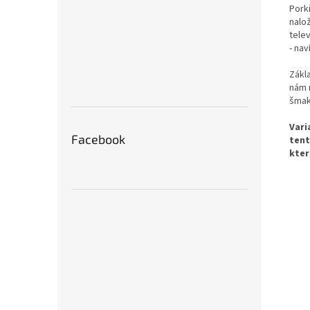
Pork
nalo
telev
- nav
Zákl
nám 
šmak
Vari
Facebook
tent
kter