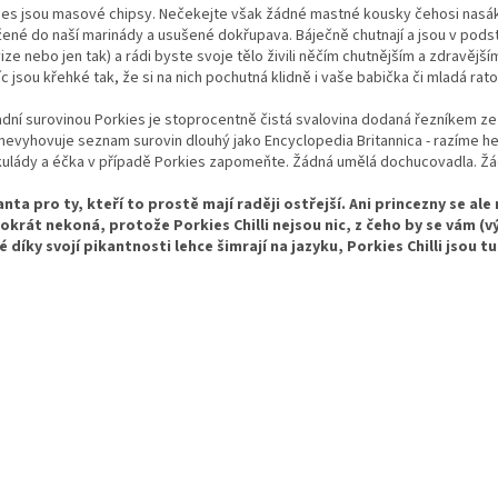
ies jsou masové chipsy. Nečekejte však žádné mastné kousky čehosi nasák
žené do naší marinády a usušené dokřupava. Báječně chutnají a jsou v podsta
ize nebo jen tak) a rádi byste svoje tělo živili něčím chutnějším a zdravějš
íc jsou křehké tak, že si na nich pochutná klidně i vaše babička či mladá rato
adní surovinou Porkies je stoprocentně čistá svalovina dodaná řezníkem z
nevyhovuje seznam surovin dlouhý jako Encyclopedia Britannica - razíme he
ulády a éčka v případě Porkies zapomeňte. Žádná umělá dochucovadla. Žá
anta pro ty, kteří to prostě mají raději ostřejší. Ani princezny se ale
okrát nekoná, protože Porkies Chilli nejsou nic, z čeho by se vám (vý
é díky svojí pikantnosti lehce šimrají na jazyku, Porkies Chilli jsou t