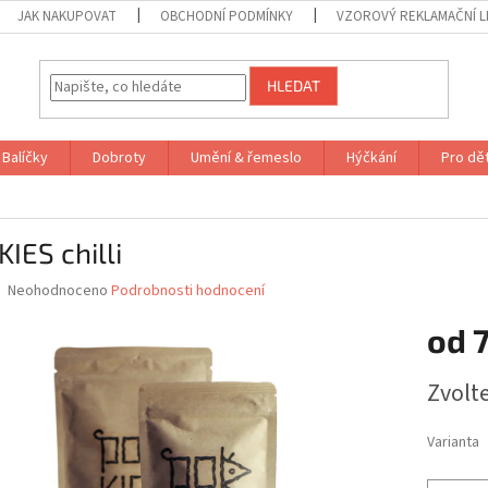
JAK NAKUPOVAT
OBCHODNÍ PODMÍNKY
VZOROVÝ REKLAMAČNÍ L
HLEDAT
Balíčky
Dobroty
Umění & řemeslo
Hýčkání
Pro dět
IES chilli
Průměrné
Neohodnoceno
Podrobnosti hodnocení
hodnocení
produktu
od
je
0,0
Měrná
Zvolt
z
cena:
5
hvězdiček.
Varianta