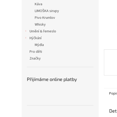
n
Káva
e
LIMOŠKA sirupy
l
Pivo Krumlov
Whisky
Umění & řemeslo
Hýčkání
Mýdla
Pro děti
Značky
Přijímáme online platby
Popi
Det