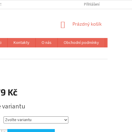
IST
PODMÍNKY OCHRANY OSOBNÍCH ÚDAJŮ
Přihlášení
NÁKUPNÍ
Prázdný košík
KOŠÍK
i
Kontakty
O nás
Obchodní podmínky
Značky
79 Kč
e variantu