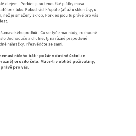
lé olejem - Porkies jsou tenoučké plátky masa
tě bez tuku. Pokud rádi křupáte (ať už u skleničky, u
ím, než je smažený škrob, Porkies jsou tu právě pro vás
lest.
e šumavského podhůří. Co se týče marinády, rozhodně
slo Jednoduše a chutně, tj. na různé prapodivné
dné náhražky. Přesvědčte se sami.
 nemusí ničeho bát - požár v dutině ústní se
razně) orosilo čelo. Máte-li v oblibě poživatiny,
u právě pro vás.