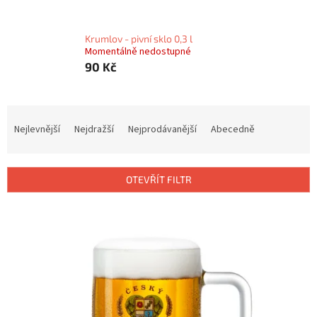
Krumlov - pivní sklo 0,3 l
Momentálně nedostupné
90 Kč
Ř
a
Nejlevnější
Nejdražší
Nejprodávanější
Abecedně
z
e
n
OTEVŘÍT FILTR
í
p
V
r
ý
o
p
d
i
u
s
k
p
t
r
ů