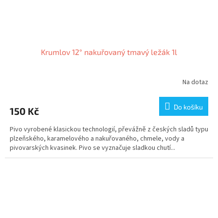
Krumlov 12° nakuřovaný tmavý ležák 1l
Na dotaz
Do košíku
150 Kč
Pivo vyrobené klasickou technologií, převážně z českých sladů typu
plzeňského, karamelového a nakuřovaného, chmele, vody a
pivovarských kvasinek. Pivo se vyznačuje sladkou chutí...