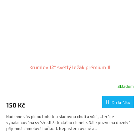
Krumlov 12° světlý ležák prémium 1l
Skladem
Do košíku
150 Kč
Nadchne vás plnou bohatou sladovou chutí a vůní, která je
vybalancována svěžestí žateckého chmele. Dále pozvolna doznívá
příjemná chmelová hořkost. Nepasterizované a...