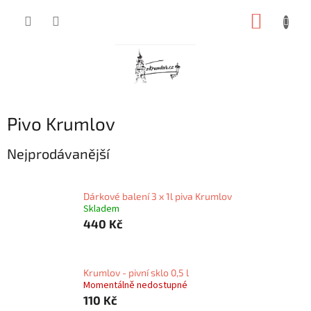
Přejít
NÁKUP
na
obsah
KOŠÍK
Pivo Krumlov
Nejprodávanější
Dárkové balení 3 x 1l piva Krumlov
Skladem
440 Kč
Krumlov - pivní sklo 0,5 l
Momentálně nedostupné
110 Kč