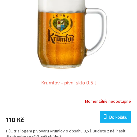
Krumlov - pivní sklo 0,5 l
Momentálně nedostupné
Do košíku
110 Kč
Půllitr s logem pivovaru Krumlov o obsahu 0,5 l. Budete z něj hasit
žízeň nebo rozšíří vaši sbírku?