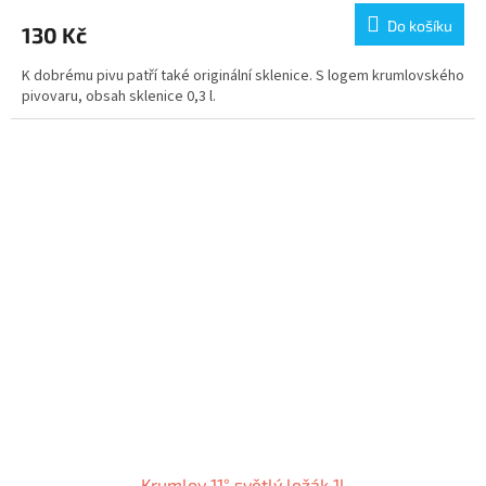
Do košíku
130 Kč
K dobrému pivu patří také originální sklenice. S logem krumlovského
pivovaru, obsah sklenice 0,3 l.
Krumlov 11° světlý ležák 1l