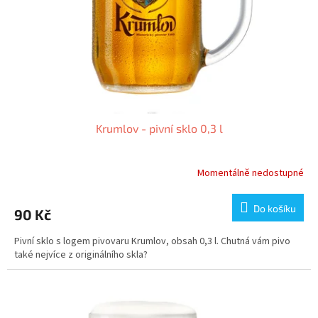
o
d
u
k
t
ů
Krumlov - pivní sklo 0,3 l
Momentálně nedostupné
Do košíku
90 Kč
Pivní sklo s logem pivovaru Krumlov, obsah 0,3 l. Chutná vám pivo
také nejvíce z originálního skla?