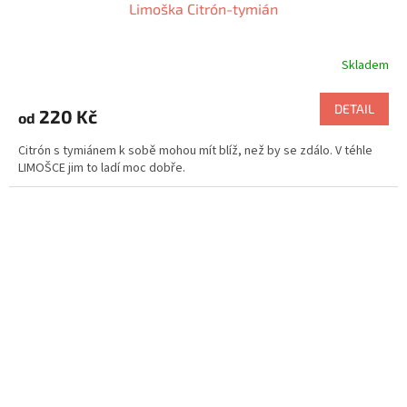
Limoška Citrón-tymián
Skladem
DETAIL
220 Kč
od
Citrón s tymiánem k sobě mohou mít blíž, než by se zdálo. V téhle
LIMOŠCE jim to ladí moc dobře.