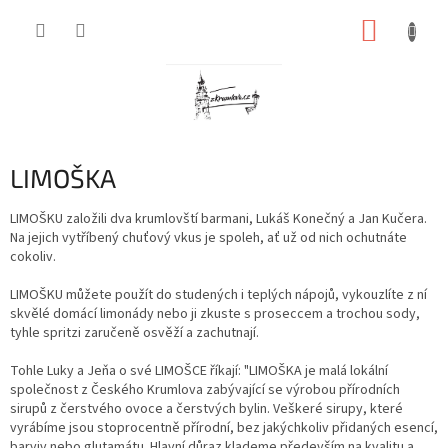
Přejít
NÁKUP
na
obsah
KOŠÍK
LIMOŠKA
LIMOŠKU založili dva krumlovští barmani, Lukáš Konečný a Jan Kučera.
Na jejich vytříbený chuťový vkus je spoleh, ať už od nich ochutnáte
cokoliv.
LIMOŠKU můžete použít do studených i teplých nápojů, vykouzlíte z ní
skvělé domácí limonády nebo ji zkuste s proseccem a trochou sody,
tyhle spritzi zaručeně osvěží a zachutnají.
Tohle Luky a Jeňa o své LIMOŠCE říkají: "LIMOŠKA je malá lokální
společnost z Českého Krumlova zabývající se výrobou přírodních
sirupů z čerstvého ovoce a čerstvých bylin. Veškeré sirupy, které
vyrábíme jsou stoprocentně přírodní, bez jakýchkoliv přidaných esencí,
barviv nebo glutamátu. Hlavní důraz klademe především na kvalitu a