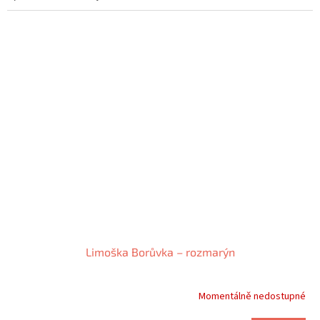
hvězdiček.
Limoška Borůvka – rozmarýn
Momentálně nedostupné