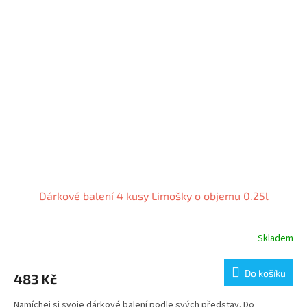
Dárkové balení 4 kusy Limošky o objemu 0.25l
Skladem
Do košíku
483 Kč
Namíchej si svoje dárkové balení podle svých představ. Do