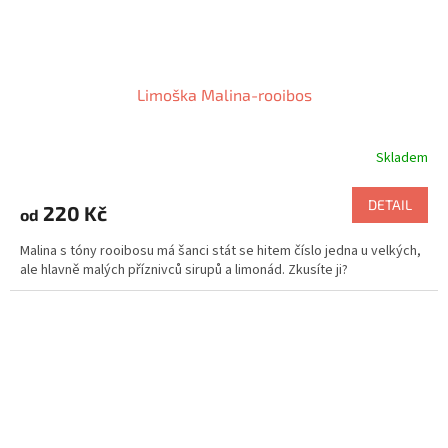
Limoška Malina-rooibos
Skladem
DETAIL
220 Kč
od
Malina s tóny rooibosu má šanci stát se hitem číslo jedna u velkých,
ale hlavně malých příznivců sirupů a limonád. Zkusíte ji?