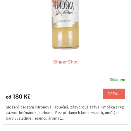
r
u
o
k
d
t
u
ů
k
t
ů
Ginger Shot
Skladem
DETAIL
180 Kč
od
Složení: čerstvá citronová, jablečná, zázvorová šťáva, limoška sirup
zázvor-heřmánek ,kurkuma. Bez přidaných konzervantů, umělých
barviv, sladidel, esenci, aromat,...