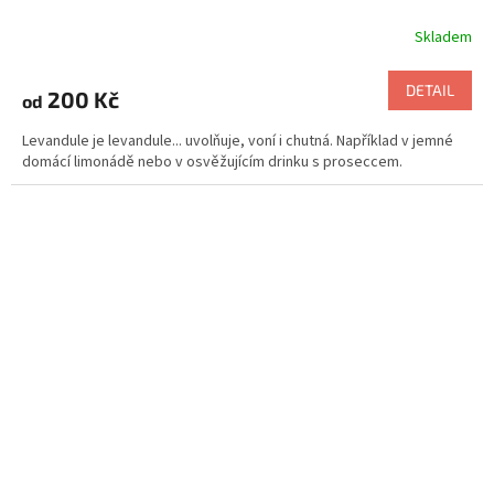
Skladem
Průměrné
hodnocení
produktu
DETAIL
200 Kč
od
je
5,0
Levandule je levandule... uvolňuje, voní i chutná. Například v jemné
z
domácí limonádě nebo v osvěžujícím drinku s proseccem.
5
hvězdiček.