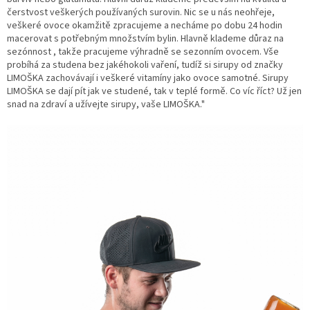
čerstvost veškerých používaných surovin. Nic se u nás neohřeje,
veškeré ovoce okamžitě zpracujeme a necháme po dobu 24 hodin
macerovat s potřebným množstvím bylin. Hlavně klademe důraz na
sezónnost , takže pracujeme výhradně se sezonním ovocem. Vše
probíhá za studena bez jakéhokoli vaření, tudíž si sirupy od značky
LIMOŠKA zachovávají i veškeré vitamíny jako ovoce samotné. Sirupy
LIMOŠKA se dají pít jak ve studené, tak v teplé formě. Co víc říct? Už jen
snad na zdraví a užívejte sirupy, vaše LIMOŠKA."