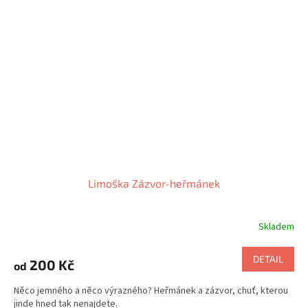
Limoška Zázvor-heřmánek
Skladem
Průměrné
hodnocení
produktu
DETAIL
200 Kč
od
je
5,0
Něco jemného a něco výrazného? Heřmánek a zázvor, chuť, kterou
z
jinde hned tak nenajdete.
5