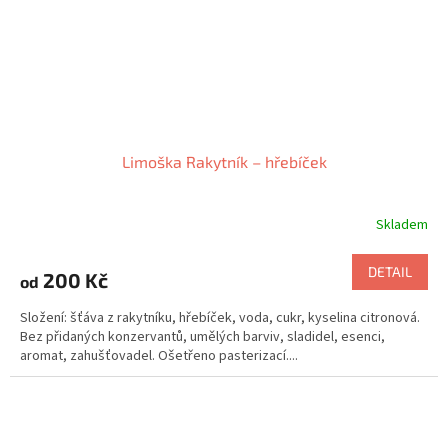
Limoška Rakytník – hřebíček
Skladem
DETAIL
200 Kč
od
Složení: šťáva z rakytníku, hřebíček, voda, cukr, kyselina citronová.
Bez přidaných konzervantů, umělých barviv, sladidel, esenci,
aromat, zahušťovadel. Ošetřeno pasterizací....