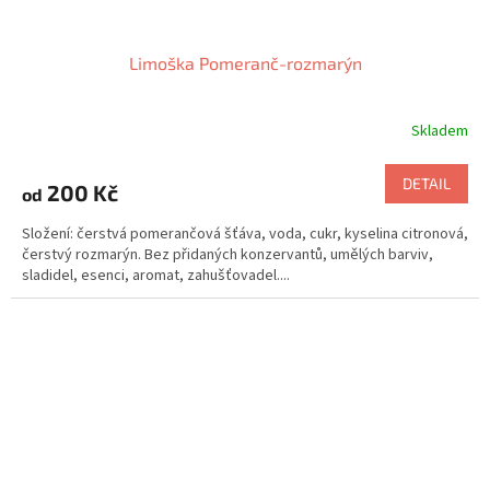
Limoška Pomeranč-rozmarýn
Skladem
DETAIL
200 Kč
od
Složení: čerstvá pomerančová šťáva, voda, cukr, kyselina citronová,
čerstvý rozmarýn. Bez přidaných konzervantů, umělých barviv,
sladidel, esenci, aromat, zahušťovadel....