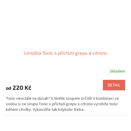
Limoška Tonic s příchutí grepu a citronu
Skladem
DETAIL
220 Kč
od
Tonic neustále na dosah? S tímhle sirupem určitě! V kombinaci se
sodou si ze sirupu Tonic s příchutí grepu a citronu vyrobíte tonic
během chvilky. Vykouzlíte tak kdykoliv třeba...