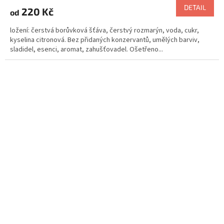
DETAIL
220 Kč
od
ložení: čerstvá borůvková šťáva, čerstvý rozmarýn, voda, cukr,
kyselina citronová. Bez přidaných konzervantů, umělých barviv,
sladidel, esenci, aromat, zahušťovadel. Ošetřeno...