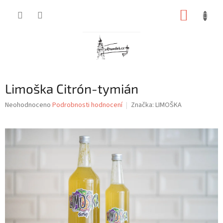
Přejít
NÁKUP
na
obsah
KOŠÍK
Limoška Citrón-tymián
Průměrné
Neohodnoceno
Podrobnosti hodnocení
Značka:
LIMOŠKA
hodnocení
produktu
je
0,0
z
5
hvězdiček.