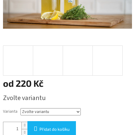
od
220 Kč
Měrná
Zvolte variantu
cena:
Varianta
Přidat do košíku