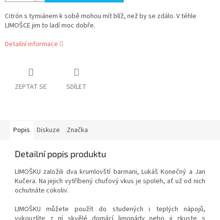
Citrón s tymiánem k sobě mohou mít blíž, než by se zdálo. V téhle
LIMOŠCE jim to ladí moc dobře.
Detailní informace
ZEPTAT SE
SDÍLET
Popis
Diskuze
Značka
Detailní popis produktu
LIMOŠKU založili dva krumlovští barmani, Lukáš Konečný a Jan
Kučera. Na jejich vytříbený chuťový vkus je spoleh, ať už od nich
ochutnáte cokoliv.
LIMOŠKU můžete použít do studených i teplých nápojů,
vykouzlíte z ní skvělé domácí limonády nebo ji zkuste s