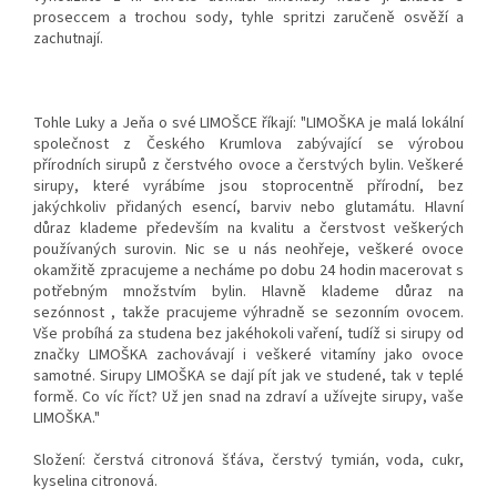
proseccem a trochou sody, tyhle spritzi zaručeně osvěží a
zachutnají.
Tohle Luky a Jeňa o své LIMOŠCE říkají: "LIMOŠKA je malá lokální
společnost z Českého Krumlova zabývající se výrobou
přírodních sirupů z čerstvého ovoce a čerstvých bylin. Veškeré
sirupy, které vyrábíme jsou stoprocentně přírodní, bez
jakýchkoliv přidaných esencí, barviv nebo glutamátu. Hlavní
důraz klademe především na kvalitu a čerstvost veškerých
používaných surovin. Nic se u nás neohřeje, veškeré ovoce
okamžitě zpracujeme a necháme po dobu 24 hodin macerovat s
potřebným množstvím bylin. Hlavně klademe důraz na
sezónnost , takže pracujeme výhradně se sezonním ovocem.
Vše probíhá za studena bez jakéhokoli vaření, tudíž si sirupy od
značky LIMOŠKA zachovávají i veškeré vitamíny jako ovoce
samotné. Sirupy LIMOŠKA se dají pít jak ve studené, tak v teplé
formě. Co víc říct? Už jen snad na zdraví a užívejte sirupy, vaše
LIMOŠKA."
Složení: čerstvá citronová šťáva, čerstvý tymián, voda, cukr,
kyselina citronová.