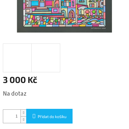
3 000 Kč
Měrná
Na dotaz
cena:
Přidat do košíku