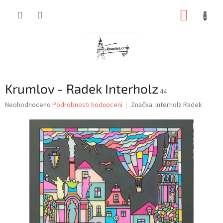
Přejít
NÁKUP
na
obsah
KOŠÍK
Krumlov - Radek Interholz
44
Průměrné
Neohodnoceno
Podrobnosti hodnocení
Značka:
Interholz Radek
hodnocení
produktu
je
0,0
z
5
hvězdiček.