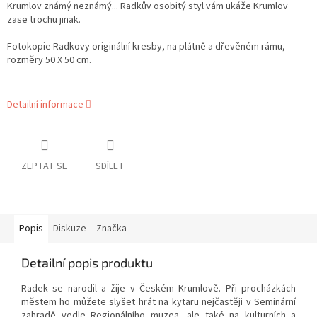
Krumlov známý neznámý... Radkův osobitý styl vám ukáže Krumlov
zase trochu jinak.
Fotokopie Radkovy originální kresby, na plátně a dřevěném rámu,
rozměry 50 X 50 cm.
Detailní informace
ZEPTAT SE
SDÍLET
Popis
Diskuze
Značka
Detailní popis produktu
Radek se narodil a žije v Českém Krumlově. Při procházkách
městem ho můžete slyšet hrát na kytaru nejčastěji v Seminární
zahradě vedle Regionálního muzea, ale také na kulturních a