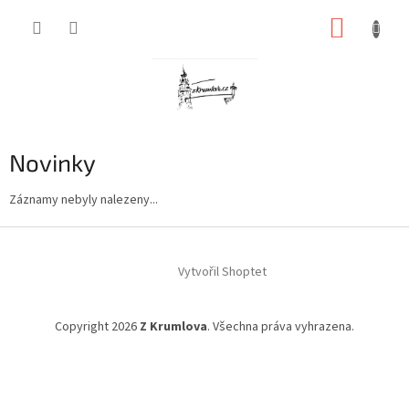
Přejít
NÁKUP
na
obsah
KOŠÍK
Novinky
Záznamy nebyly nalezeny...
Z
á
Vytvořil Shoptet
p
a
t
Copyright 2026
Z Krumlova
. Všechna práva vyhrazena.
í