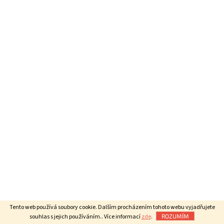
Tento web používá soubory cookie. Dalším procházením tohoto webu vyjadřujete
souhlas s jejich používáním.. Více informací
zde
.
ROZUMÍM